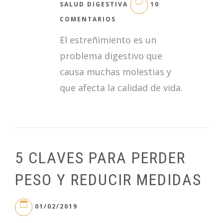
SALUD DIGESTIVA
10
EN
COMENTARIOS
CONSEJOS
El estreñimiento es un
PARA
AYUDAR
problema digestivo que
CON
causa muchas molestias y
EL
ESTREÑIMIENTO
que afecta la calidad de vida.
5 CLAVES PARA PERDER
PESO Y REDUCIR MEDIDAS
01/02/2019