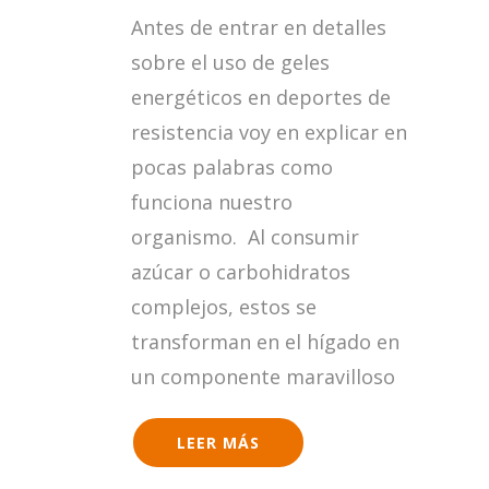
¿SON
Antes de entrar en detalles
NECESARIOS
LOS
sobre el uso de geles
GELES
energéticos en deportes de
ENERGÉTICOS?
resistencia voy en explicar en
pocas palabras como
funciona nuestro
organismo. Al consumir
azúcar o carbohidratos
complejos, estos se
transforman en el hígado en
un componente maravilloso
LEER MÁS