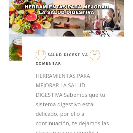
SALUD DIGESTIVA
EN
COMENTAR
HERRAMIENTAS
HERRAMIENTAS PARA
PARA
MEJORAR
MEJORAR LA SALUD
LA
DIGESTIVA Sabemos que tu
SALUD
DIGESTIVA
sistema digestivo está
delicado, por ello a
continuación, te dejamos las
claves para un completa