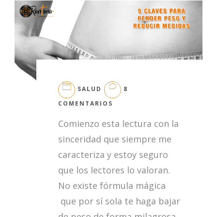
SALUD
8
EN
COMENTARIOS
5
Comienzo esta lectura con la
CLAVES
PARA
sinceridad que siempre me
PERDER
caracteriza y estoy seguro
PESO
Y
que los lectores lo valoran.
REDUCIR
No existe fórmula mágica
MEDIDAS
que por sí sola te haga bajar
de peso de forma milagrosa,