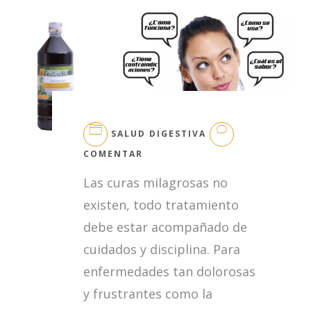
SALUD DIGESTIVA
EN
COMENTAR
GUÍA
Las curas milagrosas no
DE
USO
existen, todo tratamiento
DE
debe estar acompañado de
D-
PROBIOTIC
cuidados y disciplina. Para
enfermedades tan dolorosas
y frustrantes como la