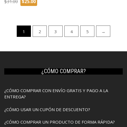
El
El
precio
precio
$
31.00
$
25.00
precio
precio
original
actual
original
actual
era:
es:
era:
es:
$40.00.
$35.00.
$31.00.
$25.00.
1
2
3
4
5
→
¿CÓMO COMPRAR?
¿CÓMO COMPRAR CON ENVÍO GRATIS Y PAGO A LA
ENTREGA?
¿CÓMO USAR UN CUPÓN DE DESCUENTO?
¿CÓMO COMPRAR UN PRODUCTO DE FORMA RÁPIDA?