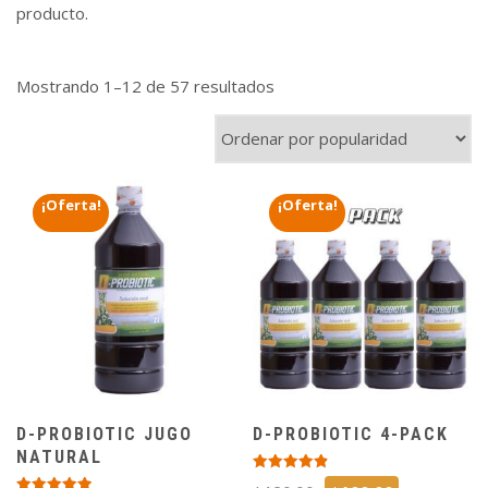
producto.
Ordenado
Mostrando 1–12 de 57 resultados
por
popularidad
¡Oferta!
¡Oferta!
NUEVO
ENVÍO
NUEVO
ENVÍO
PRECIO
GRATIS
PRECIO
GRATIS
D-PROBIOTIC JUGO
D-PROBIOTIC 4-PACK
NATURAL
Valorado
El
El