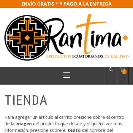
ENVÍO GRATIS * Y PAGO A LA ENTREGA
Skip
to
content
RANTIMA
Productos ecuatorianos de calidad
Primary
0
Menu
TIENDA
Para agregar un artículo al carrito presione sobre el centro
de la
imagen
del producto que desee y si quiere ver más
información, presione sobre el
texto
del nombre del