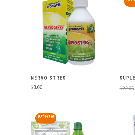
PAGA
MÁS
AL
ENVÍO
RECIBIR
NERVO STRES
SUPL
$
8.00
$
22.85
¡Oferta!