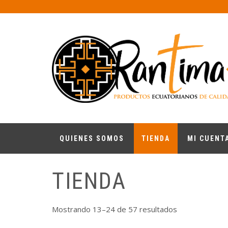
Skip
to
content
RANTIMA
Productos ecuatorianos de calidad
QUIENES SOMOS
TIENDA
MI CUENT
TIENDA
Ordenado
Mostrando 13–24 de 57 resultados
por