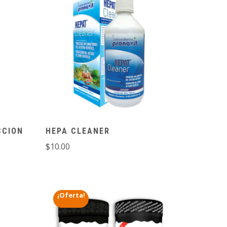
PAGA
MÁS
AL
ENVÍO
RECIBIR
CCION
HEPA CLEANER
$
10.00
¡Oferta!