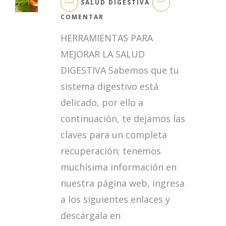
SALUD DIGESTIVA
EN
COMENTAR
HERRAMIENTAS
HERRAMIENTAS PARA
PARA
MEJORAR
MEJORAR LA SALUD
LA
DIGESTIVA Sabemos que tu
SALUD
DIGESTIVA
sistema digestivo está
delicado, por ello a
continuación, te dejamos las
claves para un completa
recuperación; tenemos
muchísima información en
nuestra página web, ingresa
a los siguientes enlaces y
descárgala en