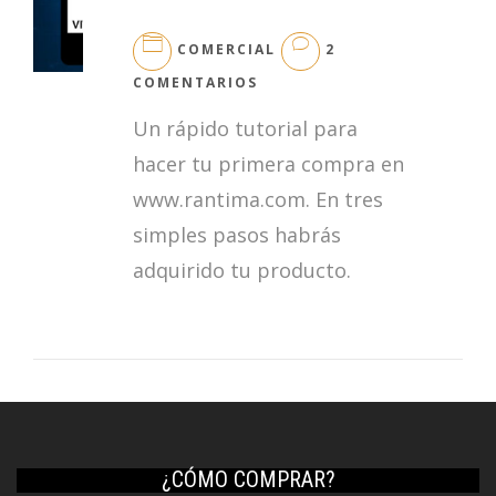
COMERCIAL
2
EN
COMENTARIOS
COMPRA
Un rápido tutorial para
RÁPIDA
hacer tu primera compra en
www.rantima.com. En tres
simples pasos habrás
adquirido tu producto.
¿CÓMO COMPRAR?