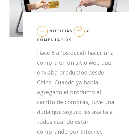
NOTICIAS
4
EN
COMENTARIOS
COMPRAR
Hace 8 años decidí hacer una
CON
TARJETA
compra en un sitio web que
DE
enviaba productos desde
CRÉDITO
EN
China. Cuando ya había
RANTIMA.COM
agregado el producto al
carrito de compras, tuve una
duda que seguro les asalta a
todos cuando están
comprando por Internet: