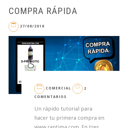
COMPRA RÁPIDA
27/08/2018
COMERCIAL
2
EN
COMENTARIOS
COMPRA
Un rápido tutorial para
RÁPIDA
hacer tu primera compra en
www.rantima.com. En tres