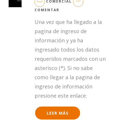
COMERCIAL
EN
COMENTAR
¿CÓMO
Una vez que ha llegado a la
PAGAR
CON
pagina de ingreso de
TARJETA
información y ya ha
DE
CRÉDITO?
ingresado todos los datos
requeridos marcados con un
asterisco (*). Si no sabe
como llegar a la pagina de
ingreso de información
presione este enlace:
LEER MÁS