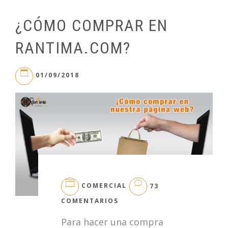
¿CÓMO COMPRAR EN
RANTIMA.COM?
01/09/2018
COMERCIAL
73
EN
COMENTARIOS
¿CÓMO
Para hacer una compra
COMPRAR