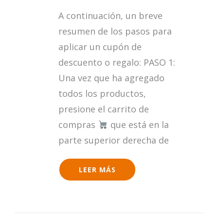
¿CÓMO
A continuación, un breve
APLICAR
UN
resumen de los pasos para
CUPÓN
aplicar un cupón de
DE
REGALO?
descuento o regalo: PASO 1:
Una vez que ha agregado
todos los productos,
presione el carrito de
compras
que está en la
parte superior derecha de
LEER MÁS