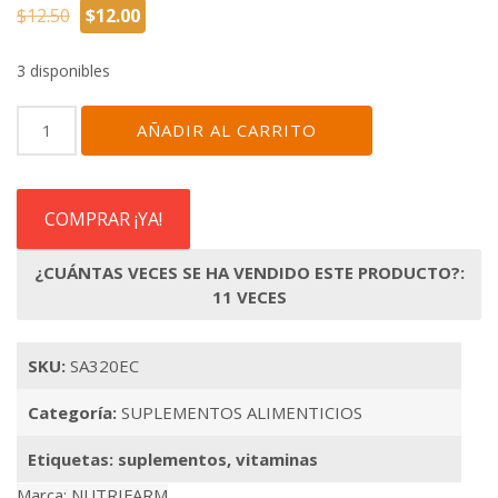
El
El
$
12.50
$
12.00
precio
precio
original
actual
3 disponibles
era:
es:
$12.50.
$12.00.
SUPLEMENTO
AÑADIR AL CARRITO
ALIMENTICIO
VITALZINC
GD
cantidad
COMPRAR ¡YA!
¿CUÁNTAS VECES SE HA VENDIDO ESTE PRODUCTO?:
11 VECES
SKU:
SA320EC
Categoría:
SUPLEMENTOS ALIMENTICIOS
Etiquetas:
suplementos
,
vitaminas
Marca:
NUTRIFARM