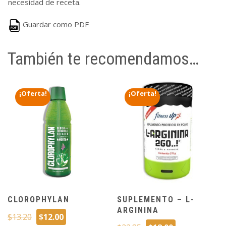
necesidad de receta.
Guardar como PDF
También te recomendamos…
¡Oferta!
¡Oferta!
CLOROPHYLAN
SUPLEMENTO – L-
ARGININA
El
El
$
13.20
$
12.00
El
El