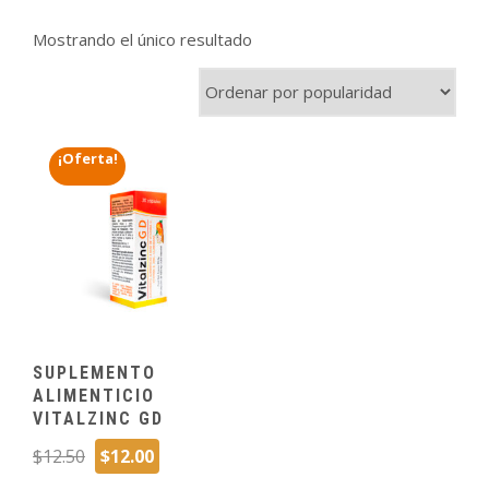
Mostrando el único resultado
¡Oferta!
SUPLEMENTO
ALIMENTICIO
VITALZINC GD
El
El
$
12.50
$
12.00
precio
precio