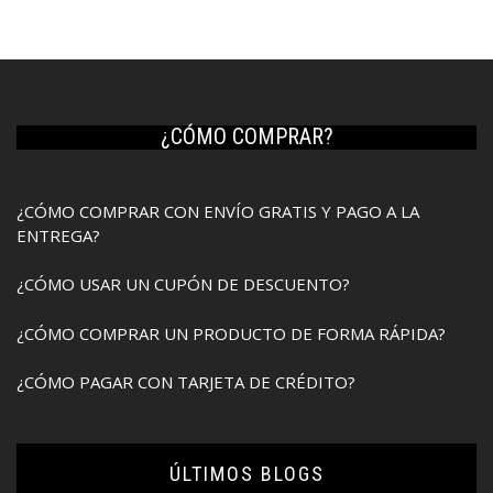
original
actual
era:
es:
$12.50.
$12.00.
¿CÓMO COMPRAR?
¿CÓMO COMPRAR CON ENVÍO GRATIS Y PAGO A LA
ENTREGA?
¿CÓMO USAR UN CUPÓN DE DESCUENTO?
¿CÓMO COMPRAR UN PRODUCTO DE FORMA RÁPIDA?
¿CÓMO PAGAR CON TARJETA DE CRÉDITO?
ÚLTIMOS BLOGS