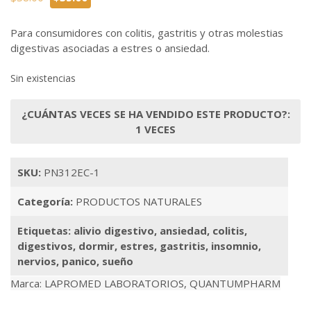
precio
precio
original
actual
Para consumidores con colitis, gastritis y otras molestias
era:
es:
digestivas asociadas a estres o ansiedad.
$38.00.
$35.00.
Sin existencias
¿CUÁNTAS VECES SE HA VENDIDO ESTE PRODUCTO?:
1 VECES
SKU:
PN312EC-1
Categoría:
PRODUCTOS NATURALES
Etiquetas:
alivio digestivo
,
ansiedad
,
colitis
,
digestivos
,
dormir
,
estres
,
gastritis
,
insomnio
,
nervios
,
panico
,
sueño
Marca:
LAPROMED LABORATORIOS
,
QUANTUMPHARM