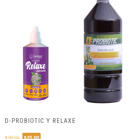
D-PROBIOTIC Y RELAXE
El
El
$
38.00
$
35.00