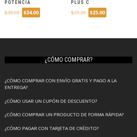
POTENCIA
PLUS C
El
El
El
El
$
38.00
$
34.00
$
29.20
$
25.00
precio
precio
precio
precio
original
actual
original
actual
era:
es:
era:
es:
$38.00.
$34.00.
$29.20.
$25.00.
¿CÓMO COMPRAR?
¿CÓMO COMPRAR CON ENVÍO GRATIS Y PAGO A LA
ENTREGA?
¿CÓMO USAR UN CUPÓN DE DESCUENTO?
¿CÓMO COMPRAR UN PRODUCTO DE FORMA RÁPIDA?
¿CÓMO PAGAR CON TARJETA DE CRÉDITO?