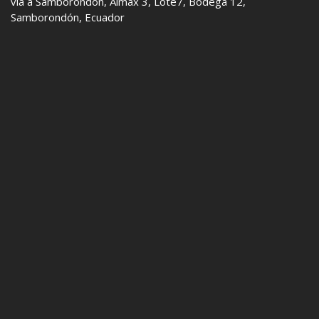
vía a Samborondón, Almax 3, Lote7, Bodega 12,
Samborondón, Ecuador