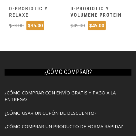
D-PROBIOTIC Y
D-PROBIOTIC Y
RELAXE
VOLUMENE PROTEIN
El
El
El
El
$
38.00
$
35.00
$
49.00
$
45.00
precio
precio
precio
precio
original
actual
original
actual
era:
es:
era:
es:
$38.00.
$35.00.
$49.00.
$45.00.
¿CÓMO COMPRAR?
¿CÓMO COMPRAR CON ENVÍO GRATIS Y PAGO A LA
ENTREGA?
¿CÓMO USAR UN CUPÓN DE DESCUENTO?
¿CÓMO COMPRAR UN PRODUCTO DE FORMA RÁPIDA?