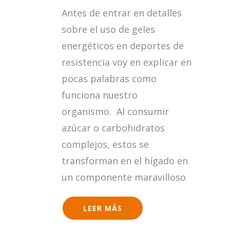
¿SON
Antes de entrar en detalles
NECESARIOS
LOS
sobre el uso de geles
GELES
energéticos en deportes de
ENERGÉTICOS?
resistencia voy en explicar en
pocas palabras como
funciona nuestro
organismo. Al consumir
azúcar o carbohidratos
complejos, estos se
transforman en el hígado en
un componente maravilloso
LEER MÁS