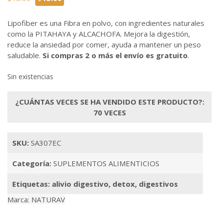
precio
precio
original
actual
Lipofiber es una Fibra en polvo, con ingredientes naturales
era:
es:
como la PITAHAYA y ALCACHOFA. Mejora la digestión,
$15.00.
$13.00.
reduce la ansiedad por comer, ayuda a mantener un peso
saludable.
Si compras 2 o más el envío es gratuito
.
Sin existencias
¿CUÁNTAS VECES SE HA VENDIDO ESTE PRODUCTO?:
70 VECES
SKU:
SA307EC
Categoría:
SUPLEMENTOS ALIMENTICIOS
Etiquetas:
alivio digestivo
,
detox
,
digestivos
Marca:
NATURAV