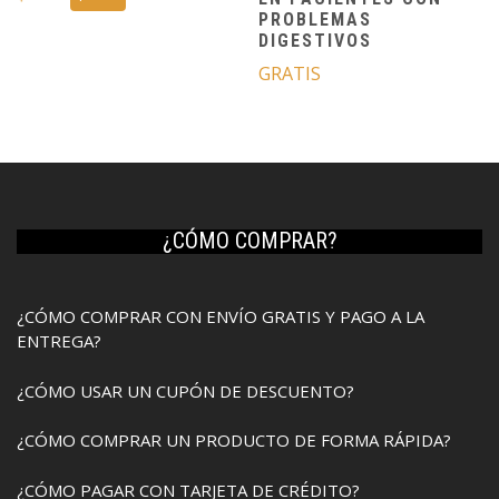
precio
precio
PROBLEMAS
original
actual
DIGESTIVOS
era:
es:
GRATIS
$9.50.
$9.00.
¿CÓMO COMPRAR?
¿CÓMO COMPRAR CON ENVÍO GRATIS Y PAGO A LA
ENTREGA?
¿CÓMO USAR UN CUPÓN DE DESCUENTO?
¿CÓMO COMPRAR UN PRODUCTO DE FORMA RÁPIDA?
¿CÓMO PAGAR CON TARJETA DE CRÉDITO?