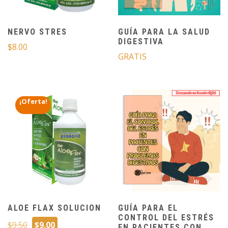
GRATIS
NERVO STRES
GUÍA PARA LA SALUD
DIGESTIVA
$
8.00
GRATIS
¡Oferta!
DESCARGAR
PAGA
MÁS
AL
ENVÍO
RECIBIR
COMPRAR ¡YA!
PDF
GRATIS
ALOE FLAX SOLUCION
GUÍA PARA EL
CONTROL DEL ESTRÉS
El
El
$
9.50
$
9.00
EN PACIENTES CON