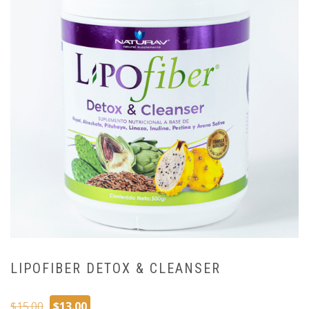
LIPOFIBER DETOX & CLEANSER
El
El
$
15.00
$
13.00