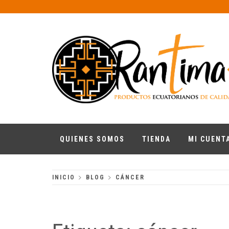
Skip
to
content
RANTIMA
Productos ecuatorianos de calidad
QUIENES SOMOS
TIENDA
MI CUENT
INICIO
BLOG
CÁNCER