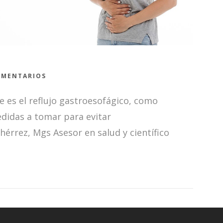
EN
OMENTARIOS
¿EXISTE
RELACIÓN
 es el reflujo gastroesofágico, como
ENTRE
EL
edidas a tomar para evitar
REFLUJO
hérrez, Mgs Asesor en salud y científico
Y
EL
CÁNCER?