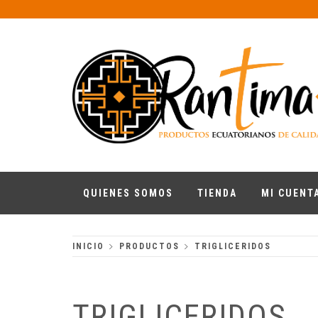
Skip
to
content
RANTIMA
Productos ecuatorianos de calidad
QUIENES SOMOS
TIENDA
MI CUENT
INICIO
PRODUCTOS
TRIGLICERIDOS
TRIGLICERIDOS